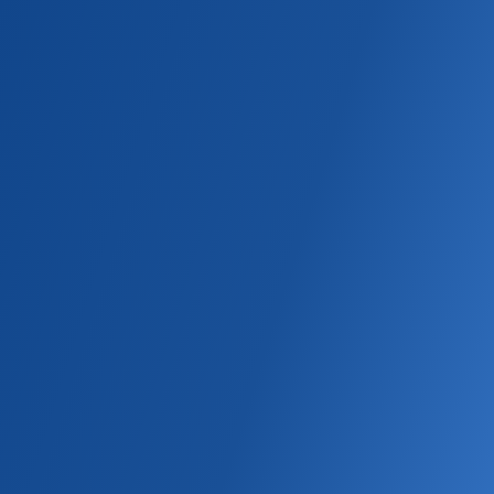
БРЕНДЫ ITMS
БЕЛАРУСЬ
Главная
Контакты
Контакты
Адрес
Республика Беларусь, г. Минск, 220084, ул.
Академика Купревича, д. 3, 7 этаж.
УНП 101169738.
Горячая линия
с мобильного телефона:
7947
со стационарного телефона:
8-801-100-0-841