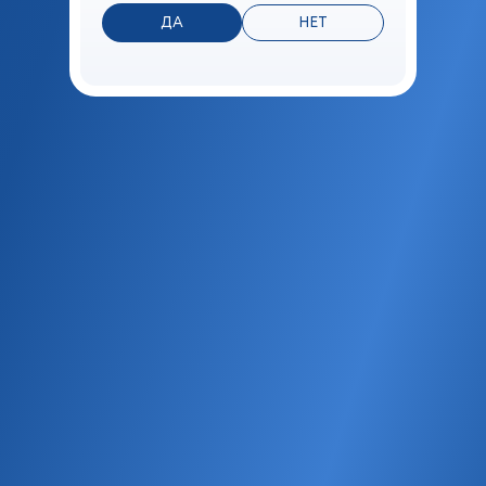
Обращение
*
ДА
НЕТ
Оставьте Ваш номер телефона, если хотите, чтобы мы с
вами связались дополнительно
Телефон
Выберите способ получения ответа на обращение
Получить ответ в электронном виде
Получить ответ по почте
E-mail
*
Я даю
согласие
на обработку персональных данных