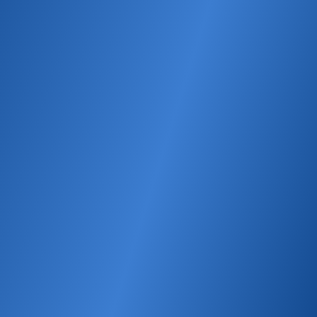
ОТПРАВИТЬ
Горячая линия
с мобильного телефона:
7947
со стационарного телефона:
8-801-100-0-841
Обработка персональных данных
Общество с ограниченной ответственностью «Международные услуги по
маркетингу табака Би Уай». Адрес: Республика Беларусь, г. Минск, 220084, ул.
Академика Купревича, д. 3, 7 этаж.
УНП 101169738.
Разработка сайта — SLAM
Выбор настроек Cookie
КУРЕНИЕ — ПРИЧИНА СЕРДЕЧНО-СОСУДИСТЫХ И
РАКОВЫХ ЗАБОЛЕВАНИЙ