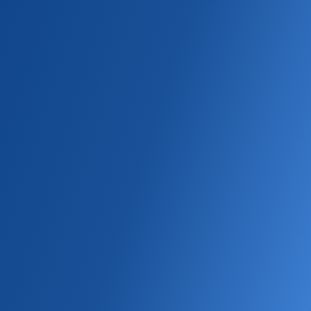
БРЕНДЫ ITMS
БЕЛАРУСЬ
Главная
DUNHILL
Нано
Табачные
Сигареты
DUNHILL ROYAL BLACK
Деми
Нано
Табачные
С капсулой и аромамешкой
Содержание в дыме сигареты смол