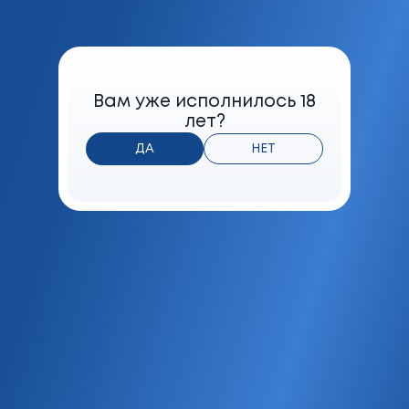
4 мг
Формат
Нано
Фильтр
Вам уже исполнилось 18
Фильтр с воздушной камерой и
лет?
угольной секцией
ДА
НЕТ
Мешка
Табачная
Максимальная розничная цена
BYN
8.10
Горячая линия