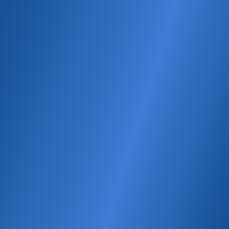
BYN
7.10
Горячая линия
с мобильного телефона:
7947
со стационарного телефона:
8-801-100-0-841
Обработка персональных данных
Общество с ограниченной ответственностью «Международные услуги по
маркетингу табака Би Уай». Адрес: Республика Беларусь, г. Минск, 220084, ул.
Академика Купревича, д. 3, 7 этаж.
УНП 101169738.
Разработка сайта — SLAM
Выбор настроек Cookie