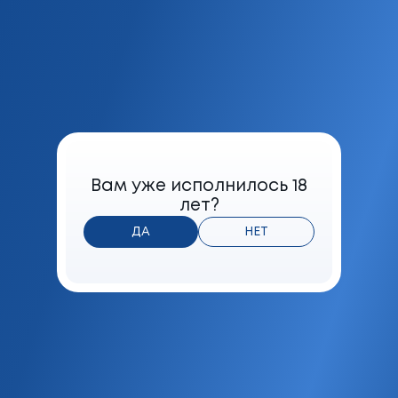
Содержание в дыме сигареты смол
6 мг
Вам уже исполнилось 18
Формат
лет?
Деми
ДА
НЕТ
Фильтр
Фильтр с воздушной камерой,
капсулой (цитрус) и кисло-сладкой
бумагой
Мешка
Табак с тропическим ароматом
Максимальная розничная цена