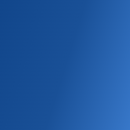
БРЕНДЫ ITMS
БЕЛАРУСЬ
Главная
KENT
Деми
С капсулой и аромамешкой
Сигареты
KENT CRYSTAL EXOTIC
Классический
Деми
Нано
Табачные
С капсулой и аромамешкой