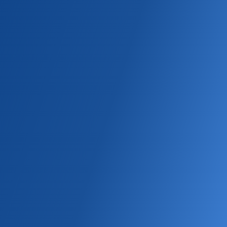
БРЕНДЫ ITMS
БЕЛАРУСЬ
Главная
KENT
Нано
Табачные
Сигареты
KENT NANO WHITE
Классический
Деми
Нано
Табачные
С аромамешкой
С капсулой