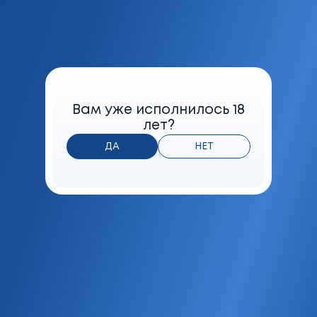
Содержание в дыме сигареты смол
1 мг
Формат
Вам уже исполнилось 18
Нано
лет?
Фильтр
ДА
НЕТ
Трехсекционный фильтр с воздушной
камерой
Мешка
Табачная
Максимальная розничная цена
BYN
7.80