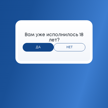
Содержание в дыме сигареты смол
5 мг
Формат
Вам уже исполнилось 18
Деми
лет?
Фильтр
ДА
НЕТ
Фильтр-мундштук
Мешка
Табачная
Максимальная розничная цена
BYN
6.30