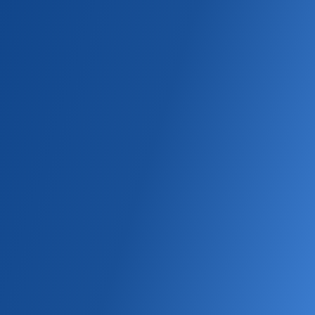
БРЕНДЫ ITMS
БЕЛАРУСЬ
Главная
PALL MALL
Деми
Табачные
Сигареты
PALL MALL DEMI AZURE
Деми
Нано
Супертонкий
Табачные
С аромамешкой