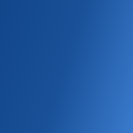
БРЕНДЫ ITMS
БЕЛАРУСЬ
Главная
PALL MALL
Нано
Табачные
Сигареты
PALL MALL NANO SILVER
Деми
Нано
Супертонкий
Табачные
С аромамешкой
С капсулой