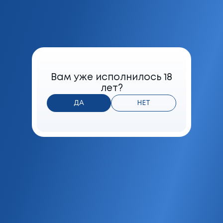
Содержание в дыме сигареты смол
4 мг
Формат
Вам уже исполнилось 18
Нано
лет?
Фильтр
ДА
НЕТ
Фильтр с воздушной камерой и
угольной секцией
Мешка
Табачная
Максимальная розничная цена
BYN
6.40